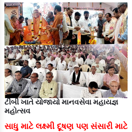
ટીંબી ખાતે યોજાયો માનવસેવા મહાયજ્ઞ
મહોત્સવ
સાધુ માટે લક્ષ્મી દૂષણ પણ સંસારી માટે