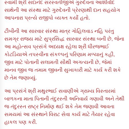
સ્વામી શ્રી સદાનંદ સરસ્વતીજીએ ગુરુદેવના આશીર્વાદ
સાથેની આ સંસ્થા માટે ગુરુદેવની પ્રેરણાથી દાન સહયોગ
આપનારા પ્રત્યે રાજીપો વ્યક્ત કર્યો હતો.
ટીંબીની આ સારવાર સંસ્થા માત્ર ગોહિલવાડ નહિ પરંતુ
સમગ્ર રાજ્ય માટે સુપ્રસિદ્ધ સારવાર સંસ્થા બની છે, જેના
આ મહોત્સવ પ્રસંગે અધ્યક્ષ રહેલા શ્રી ધીરજભાઈ
કોટડિયાએ તપસ્વીના સંકલ્પનું પરિણામ મળ્યાનું કહી,
જીવ માટે પોતાની સલામતી સૌથી અગત્યની છે, જેમાં
માનવ જીવ જ તમામ જીવની સુખાકારી માટે કાર્ય કરી શકે
છે તેમ જણાવ્યું.
આ પ્રસંગે શ્રી મથુરભાઈ સવાણીએ ગ્રામ્ય વિસ્તારમાં
બાળકના માતા પિતાની તંદુરસ્તી અનિવાર્ય ગણાવી અને તેથી
જ તંદુરસ્ત રાષ્ટ્ર નિર્માણ થઈ શકે તેમ જણાવી આવતા
સમયમાં આ સંસ્થાને વિરાટ સેવા કાર્ય માટે તૈયાર રહેવા
હાકલ પણ કરી.