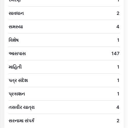
સાવધાન
2
સમસ્યા
4
વિશેષ
1
આસપાસ
147
માહિતી
1
પત્ર સંદેશ
1
પ્રકાશન
1
તસવીર યાત્રા
4
સરનામા સંપર્ક
2