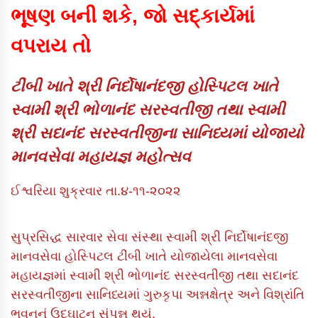
ભૂષણ બની શકે, જો સદ્કાર્યમાં
વપરાય તો
ટીંબી ખાતે શ્રી નિર્દોષાનંદજી હોસ્પિટલ ખાતે
સ્વામી શ્રી ભોળાનંદ સરસ્વતીજી તથા સ્વામી
શ્રી સદાનંદ સરસ્વતીજીના સાનિધ્યમાં યોજાયો
માનવસેવા મહાયજ્ઞ મહોત્સવ
ઈશ્વરિયા શુક્રવાર તા.૪-૧૧-૨૦૨૨
સુપ્રસિદ્ધ સારવાર સેવા સંસ્થા સ્વામી શ્રી નિર્દોષાનંદજી
માનવસેવા હોસ્પિટલ ટીંબી ખાતે યોજાયેલા માનવસેવા
મહાયજ્ઞમાં સ્વામી શ્રી ભોળાનંદ સરસ્વતીજી તથા સદાનંદ
સરસ્વતીજીના સાનિધ્યમાં ગુરુકૃપા અન્નક્ષેત્ર અને વિશ્રાંતિ
ભવનનું ઉદ્ઘાટન સંપન્ન થયું.