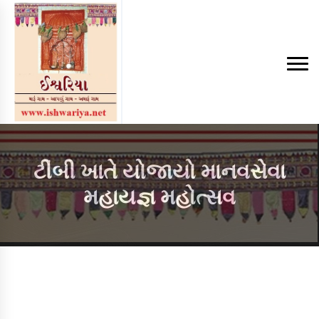
ટીંબી ખાતે યોજાયો માનવસેવા
મહાયજ્ઞ મહોત્સવ