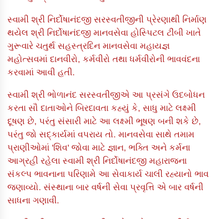
સ્વામી શ્રી નિર્દોષાનંદજી સરસ્વતીજીની પ્રેરણાથી નિર્માણ
થયેલ શ્રી નિર્દોષાનંદજી માનવસેવા હોસ્પિટલ ટીંબી ખાતે
ગુરૂવારે ચતુર્થ સહસ્ત્રદિન માનવસેવા મહાયજ્ઞ
મહોત્સવમાં દાનવીરો, કર્મવીરો તથા ધર્મવીરોની ભાવવંદના
કરવામાં આવી હતી.
સ્વામી શ્રી ભોળાનંદ સરસ્વતીજીએ આ પ્રસંગે ઉદબોધન
કરતા સૌ દાતાઓને બિરદાવતા કહ્યું કે, સાધુ માટે લક્ષ્મી
દૂષણ છે, પરંતુ સંસારી માટે આ લક્ષ્મી ભૂષણ બની શકે છે,
પરંતુ જો સદ્કાર્યમાં વપરાય તો. માનવસેવા સાથે તમામ
પ્રાણીઓમાં 'શિવ' જોવા માટે જ્ઞાન, ભક્તિ અને કર્મના
આગ્રહી રહેલા સ્વામી શ્રી નિર્દોષાનંદજી મહારાજના
સંકલ્પ ભાવનાના પરિણામે આ સેવાકાર્ય ચાલી રહ્યાનો ભાવ
જણાવ્યો. સંસ્થાના બાર વર્ષની સેવા પ્રવૃત્તિ એ બાર વર્ષની
સાધના ગણાવી.