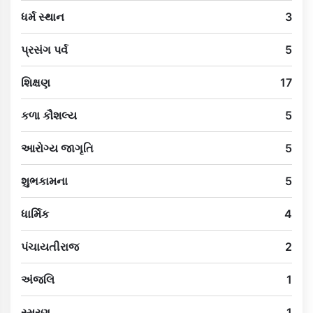
ધર્મ સ્થાન
3
પ્રસંગ પર્વ
5
શિક્ષણ
17
કળા કૌશલ્ય
5
આરોગ્ય જાગૃતિ
5
શુભકામના
5
ધાર્મિક
4
પંચાયતીરાજ
2
અંજલિ
1
સ્મરણ
1