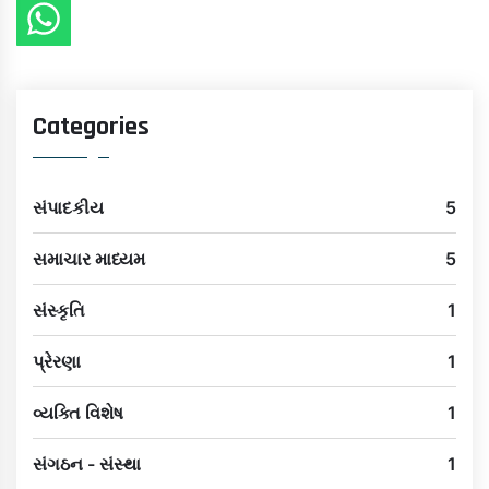
Categories
સંપાદકીય
5
સમાચાર માધ્યમ
5
સંસ્કૃતિ
1
પ્રેરણા
1
વ્યક્તિ વિશેષ
1
સંગઠન - સંસ્થા
1