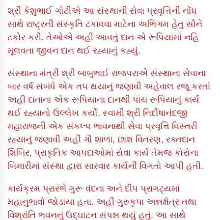
શ્રી કેશુભાઈ ગોટીએ આ સંસ્થાની સેવા પ્રવૃત્તિની નોંધ
સાથે રાષ્ટ્રની સંસ્કૃતિ ટકાવવા માટેના અભિગમ હેતુ સૌને
ટકોર કરી. તેઓએ અહી આવતું દાન એ રૂપિયામાં નહિ
મૂલવતા જીવન દાન થઈ રહ્યાનું કહ્યું.
સંસ્થાના મંત્રી શ્રી બાબુભાઈ રાજપરાએ સંસ્થાના સેવાના
બાર વર્ષ સંબંધે એક તપ થયાનું જણાવી અહેવાલ રજૂ કરતાં
અહી દાતાના એક રૂપિયાના દાનથી પાંચ રૂપિયાનું કાર્ય
થઈ રહ્યાનો ઉલ્લેખ કર્યો. સ્વામી શ્રી નિર્દોષાનંદજી
મહારાજની એક સંકલ્પ ભાવનાથી સેવા પ્રવૃત્તિ વિસ્તરી
રહ્યાનું જણાવી અહી ગૌ શાળા, છાશ વિતરણ, રક્તદાન
શિબિર, પ્રાકૃતિક આપદાઓમાં સેવા કાર્ય તેમજ કોરોના
બિમારીમાં સંસ્થા દ્વારા સારવાર કાર્યની વિગતો આપી હતી.
કાર્યક્રમ પ્રારંભે ગુરૂ વંદના અને દીપ પ્રાગટ્યમાં
મહાનુભાવો જોડાયા હતા. અહી ગુરુકૃપા અન્નક્ષેત્ર તથા
વિશ્રાંતિ ભવનનું ઉદ્ઘાટન સંપન્ન થયું હતું. આ સાથે