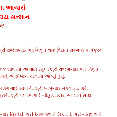
ના આચાર્ય
વિદાય સન્માન
જન
ી રાજેશભાઈ ભટ્ટ નિવૃત્ત થતાં વિદાય સન્માન કાર્યક્રમ
ક શાળામાં આચાર્ય રહેલા શ્રી રાજેશભાઈ ભટ્ટ નિવૃત્ત
ાનનું આયોજન કરવામાં આવ્યું હતું.
શંગભાઈ સોલંકી, શ્રી બાબુભાઈ મકવાણા, શ્રી
ુરારી, શ્રી વલ્લભભાઈ ચૌહાણ દ્વારા સન્માન સાથે
નભાઈ ત્રિવેદી, શ્રી દેવરાજભાઈ ઉકાણી, શ્રી નીતેશભાઈ