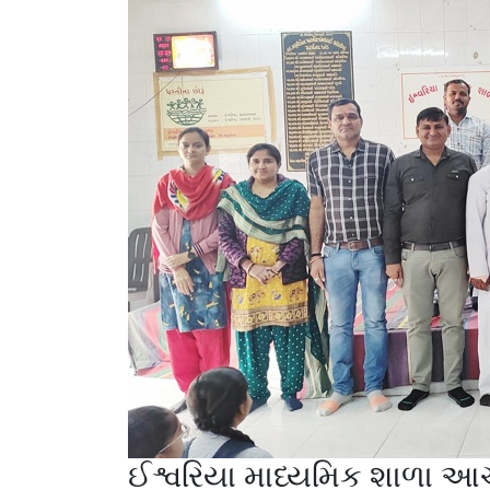
ઈશ્વરિયા માધ્યમિક શાળા આચા