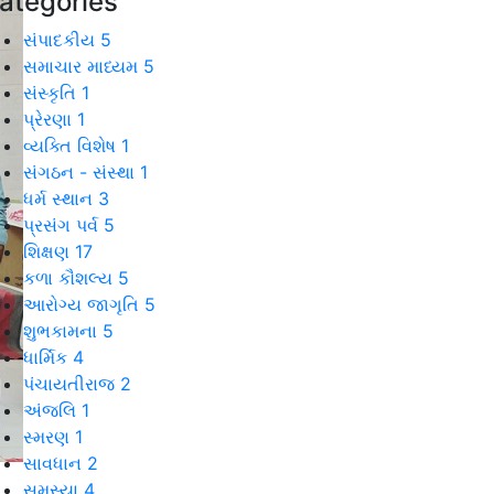
ategories
સંપાદકીય
5
સમાચાર માધ્યમ
5
સંસ્કૃતિ
1
પ્રેરણા
1
વ્યક્તિ વિશેષ
1
સંગઠન - સંસ્થા
1
ધર્મ સ્થાન
3
પ્રસંગ પર્વ
5
શિક્ષણ
17
કળા કૌશલ્ય
5
આરોગ્ય જાગૃતિ
5
શુભકામના
5
ધાર્મિક
4
પંચાયતીરાજ
2
અંજલિ
1
સ્મરણ
1
સાવધાન
2
સમસ્યા
4