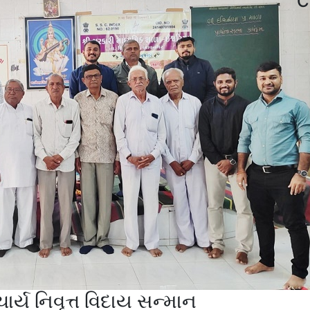
C
ર્ય નિવૃત્ત વિદાય સન્માન