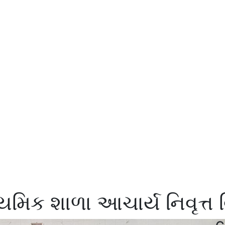
્યમિક શાળા આચાર્ય નિવૃત્ત