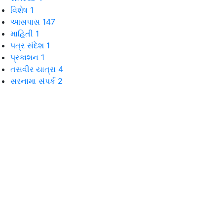
વિશેષ
1
આસપાસ
147
માહિતી
1
પત્ર સંદેશ
1
પ્રકાશન
1
તસવીર યાત્રા
4
સરનામા સંપર્ક
2