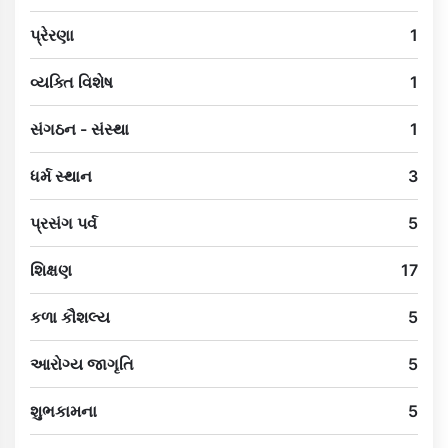
પ્રેરણા
1
વ્યક્તિ વિશેષ
1
સંગઠન - સંસ્થા
1
ધર્મ સ્થાન
3
પ્રસંગ પર્વ
5
શિક્ષણ
17
કળા કૌશલ્ય
5
આરોગ્ય જાગૃતિ
5
શુભકામના
5