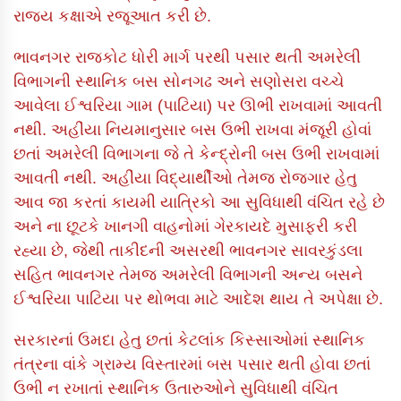
રાજ્ય કક્ષાએ રજૂઆત કરી છે.
ભાવનગર રાજકોટ ધોરી માર્ગ પરથી પસાર થતી અમરેલી
વિભાગની સ્થાનિક બસ સોનગઢ અને સણોસરા વચ્ચે
આવેલા ઈશ્વરિયા ગામ (પાટિયા) પર ઊભી રાખવામાં આવતી
નથી. અહીંયા નિયમાનુસાર બસ ઉભી રાખવા મંજૂરી હોવાં
છતાં અમરેલી વિભાગના જે તે કેન્દ્રોની બસ ઉભી રાખવામાં
આવતી નથી. અહીંયા વિદ્યાર્થીઓ તેમજ રોજગાર હેતુ
આવ જા કરતાં કાયમી યાત્રિકો આ સુવિધાથી વંચિત રહે છે
અને ના છૂટકે ખાનગી વાહનોમાં ગેરકાયદે મુસાફરી કરી
રહ્યા છે, જેથી તાકીદની અસરથી ભાવનગર સાવરકુંડલા
સહિત ભાવનગર તેમજ અમરેલી વિભાગની અન્ય બસને
ઈશ્વરિયા પાટિયા પર થોભવા માટે આદેશ થાય તે અપેક્ષા છે.
સરકારનાં ઉમદા હેતુ છતાં કેટલાંક કિસ્સાઓમાં સ્થાનિક
તંત્રના વાંકે ગ્રામ્ય વિસ્તારમાં બસ પસાર થતી હોવા છતાં
ઉભી ન રખાતાં સ્થાનિક ઉતારુઓને સુવિધાથી વંચિત