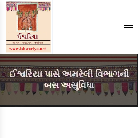
ઈશ્વરિયા પાસે અમરેલી વિભાગની
બસ અસુવિધા