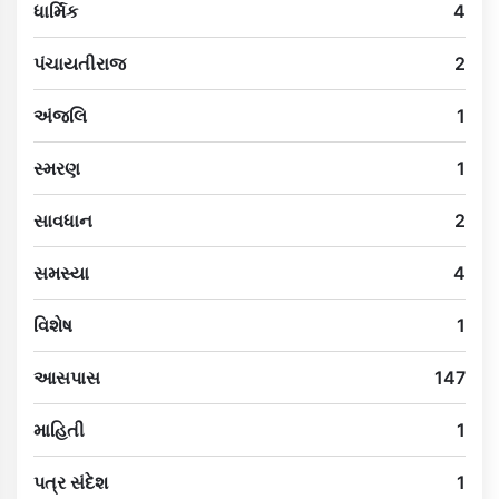
ધાર્મિક
4
પંચાયતીરાજ
2
અંજલિ
1
સ્મરણ
1
સાવધાન
2
સમસ્યા
4
વિશેષ
1
આસપાસ
147
માહિતી
1
પત્ર સંદેશ
1