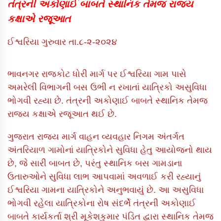
તંત્રની અકોણાઈ બાબતે સ્થાનિક તેમજ રાજ્ય
કક્ષાએ રજૂઆત
ઈશ્વરિયા ગુરુવાર તા.૮-૨-૨૦૨૪
ભાવનગર રાજકોટ ધોરી માર્ગ પર ઈશ્વરિયા ગામ પાસે
અમરેલી વિભાગની બસ ઉભી ન રખાતાં યાત્રિકો અસુવિધા
ભોગવી રહ્યા છે. તંત્રની અકોણાઈ બાબતે સ્થાનિક તેમજ
રાજ્ય કક્ષાએ રજૂઆત થઈ છે.
ગુજરાત રાજ્ય માર્ગ વાહન વ્યવહાર નિગમ અંતર્ગત
અંતરિયાળ ગામોનાં યાત્રિકોને સુવિધા હેતુ આયોજનો થાય
છે, જે સારી બાબત છે, પરંતુ સ્થાનિક બસ ગામડાના
ઉતારુઓને સુવિધા લાભ આપવામાં અવળાઈ કરી રહ્યાનું
ઈશ્વરિયા ગામના યાત્રિકોને અનુભવાયું છે. આ અસુવિધા
ભોગવી રહેલા યાત્રિકોના રોષ સંદર્ભે તંત્રની અકોણાઈ
બાબતે કાર્યકર્તા શ્રી મૂકેશકુમાર પંડિત દ્વારા સ્થાનિક તેમજ