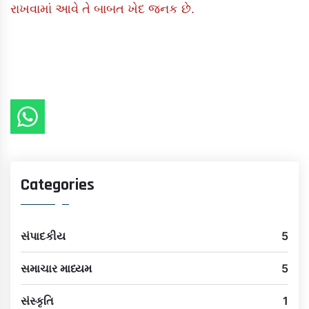
રાખવામાં આવે તે બાબત ખેદ જનક છે.
Categories
સંપાદકીય
5
સમાચાર માધ્યમ
5
સંસ્કૃતિ
1