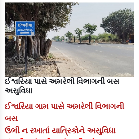
ઈશ્વરિયા પાસે અમરેલી વિભાગની બસ
અસુવિધા
ઈશ્વરિયા ગામ પાસે અમરેલી વિભાગની
બસ
ઉભી ન રખાતાં યાત્રિકોને અસુવિધા