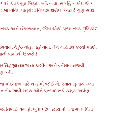
ચોપાઈ 'કેવટ બુધ બિદ્યા બડ઼િ નાવા, સકહિં ન ખેઇ ઐક
ેમજ વિવિધ પાત્રોમાં નિષ્પન્ન થયેલ કેવટાઈ ગુણ સાથે
ાત્મક અને ઈશ્વરાત્મક, જેમાં ચોથો પ્રેમાત્મક દ્ષ્ટિકોણ
ભળવાથી વૈકુંઠ નહિ, પહોંચાય, તેને ચરિતાર્થ કરવી પડશે,
ોતાની પાંખોથી ઉડજો.!
મારસિંહજી તેમજ તત્કાલીન અને વર્તમાન રાજવી
પણ કરી.
, કથા કોઈ ફળ માટે ન હોવી જોઈએ, સ્વાંત સુખાય કથા
ક સેવાભાવી સંસ્થાઓને પ્રસાદ રૂપે કશુંક અર્પણ
જયંતભાઈ વનાણી બુધા પટેલ દ્વારા પોતાના માતા પિતા