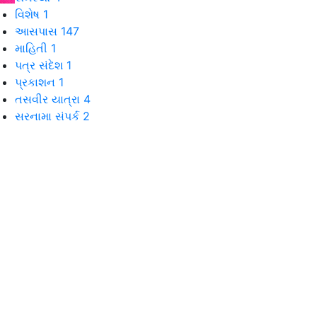
વિશેષ
1
આસપાસ
147
માહિતી
1
પત્ર સંદેશ
1
પ્રકાશન
1
તસવીર યાત્રા
4
સરનામા સંપર્ક
2