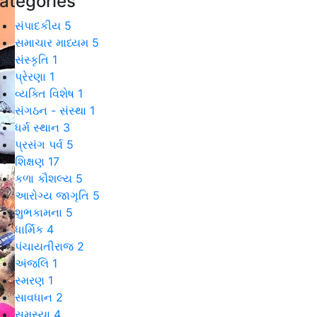
ategories
સંપાદકીય
5
સમાચાર માધ્યમ
5
સંસ્કૃતિ
1
પ્રેરણા
1
વ્યક્તિ વિશેષ
1
સંગઠન - સંસ્થા
1
ધર્મ સ્થાન
3
પ્રસંગ પર્વ
5
શિક્ષણ
17
કળા કૌશલ્ય
5
આરોગ્ય જાગૃતિ
5
શુભકામના
5
ધાર્મિક
4
પંચાયતીરાજ
2
અંજલિ
1
સ્મરણ
1
સાવધાન
2
સમસ્યા
4