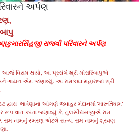
િવારને અર્પણ
મરણ,
બાપુ
્ણકુમારસિંહજી રાજવી પરિવારને અર્પણ
 આજે વિરામ થયો, આ પ્રસંગે શ્રી મોરારિબાપુએ
 અને ગાયન એમ જણાવ્યું. આ રામકથા મહારાજા શ્રી
.
ટ દ્વારા ભાવેણાના આંગણે જવાહર મેદાનમાં 'મારૂતિધામ'
સાર રૂપ વાત કરતા જણાવ્યું કે, તુલસીદાસજીએ રામ
, રામ નામનું સ્મરણ એટલે સત્ય, રામ નામનું શ્રવણ
ુણા.