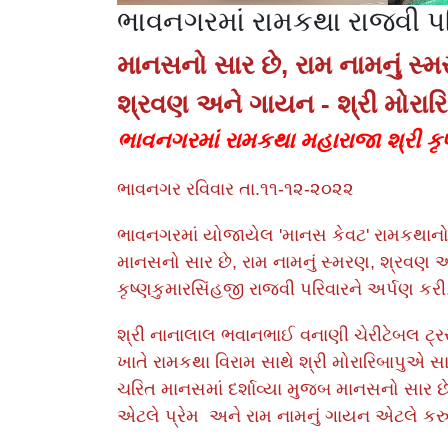
ભાવનગરમાં રામકથા રાજવી પર
માનસનો સાર છે, રામ નામનું સ્
શ્રવણ અને ગાયન - શ્રી મોરારિ
ભાવનગરમાં રામકથા મહારાજા શ્રી કૃષ
ભાવનગર રવિવાર તા.૧૧-૧૨-૨૦૨૨
ભાવનગરમાં યોજાયેલ 'માનસ કેવટ' રામકથાનો
માનસનો સાર છે, રામ નામનું સ્મરણ, શ્રવણ
કૃષ્ણકુમારસિંહજી રાજવી પરિવારને અર્પણ કરી
શ્રી નાનાલાલ ભવાનભાઈ વનાણી ચેરીટેબલ ટ્રસ્
ખાતે રામકથા વિરામ સાથે શ્રી મોરારિબાપુએ 
ચરિત માનસમાં દર્શાવ્યા મુજબ માનસનો સાર છે
એટલે પ્રેમ અને રામ નામનું ગાયન એટલે કર