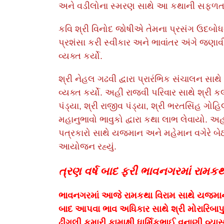
અને વડીલોના સ્મરણ સાથે આ કથાની સફળતા 
કવિ શ્રી વિનોદ જોષીએ તેમના પ્રસંગ ઉદબ
પ્રશંસા કરી સ્વીકાર અને ભાવાંતર અંગે જણાવી
વ્યક્ત કર્યો.
શ્રી નેહલ ગઢવી દ્વારા પ્રારંભિક સંચાલન 
વ્યક્ત કર્યો. અહી રાજવી પરિવાર સાથે શ્રી 
પંડ્યા, શ્રી રાજીવ પંડ્યા, શ્રી ભરતસિંહ ગોહિ
મહાનુભાવો ભાવુકો દ્વારા કથા લાભ લેવાયો. અહી
પત્રકારો સાથે યજમાન અને મહેમાન વગેરે બેઠક 
આયોજન રહ્યું.
ત્રણ વર્ષ બાદ ફરી ભાવનગરમાં રામકથા 
ભાવનગરમાં આજે રામકથા વિરામ સાથે યજમાન શ
બાદ આપવા ભાવ અધિકાર સાથે શ્રી મોરારિબા
ઢીંગલી કુમારી કામાક્ષી ધાર્મિકભાઈ વનાણી વ્યાસ