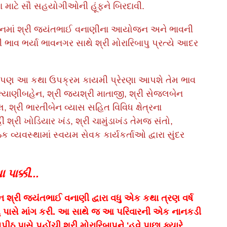
માટે સૌ સહયોગીઓની હૂંફને બિરદાવી.
ોધનમાં શ્રી જયંતભાઈ વનાણીના આયોજન અને ભાવની
 ભાવ ભર્યા ભાવનગર સાથે શ્રી મોરારિબાપુ પ્રત્યે આદર
સાથે પણ આ કથા ઉપક્રમ કાયમી પ્રેરણા આપશે તેમ ભાવ
કલ્યાણીબહેન, શ્રી જયશ્રી માતાજી, શ્રી સેજલબેન
લ, શ્રી ભારતીબેન વ્યાસ સહિત વિવિધ ક્ષેત્રના
ં શ્રી ખોડિયાર ખંડ, શ્રી ચામુંડાખંડ તેમજ સંતો,
વ્યવસ્થામાં સ્વયમ સેવક કાર્યકર્તાઓ દ્વારા સુંદર
પાક્કી...
્રી જયંતભાઈ વનાણી દ્વારા વધુ એક કથા ત્રણ વર્ષ
પુ પાસે માંગ કરી. આ સાથે જ આ પરિવારની એક નાનકડી
પીઠ પાસે પહોંચી શ્રી મોરારિબાપુને 'હવે પાછા ક્યારે