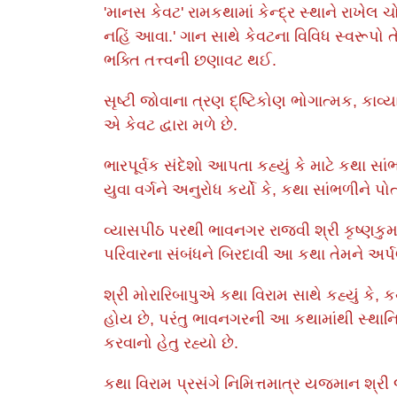
'માનસ કેવટ' રામકથામાં કેન્દ્ર સ્થાને રાખેલ 
નહિં આવા.' ગાન સાથે કેવટના વિવિધ સ્વરૂપો ત
ભક્તિ તત્ત્વની છણાવટ થઈ.
સૃષ્ટી જોવાના ત્રણ દ્ષ્ટિકોણ ભોગાત્મક, કાવ્ય
એ કેવટ દ્વારા મળે છે.
ભારપૂર્વક સંદેશો આપતા કહ્યું કે માટે કથા સાં
યુવા વર્ગને અનુરોધ કર્યો કે, કથા સાંભળીને પ
વ્યાસપીઠ પરથી ભાવનગર રાજવી શ્રી કૃષ્ણકુ
પરિવારના સંબંધને બિરદાવી આ કથા તેમને અર્
શ્રી મોરારિબાપુએ કથા વિરામ સાથે કહ્યું કે
હોય છે, પરંતુ ભાવનગરની આ કથામાંથી સ્થાનિ
કરવાનો હેતુ રહ્યો છે.
કથા વિરામ પ્રસંગે નિમિત્તમાત્ર યજમાન શ્રી 